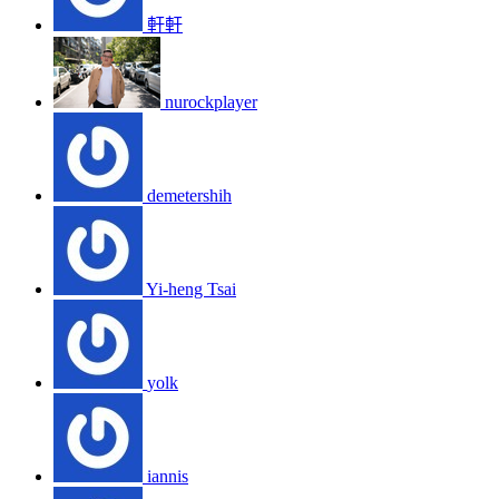
軒軒
nurockplayer
demetershih
Yi-heng Tsai
yolk
iannis