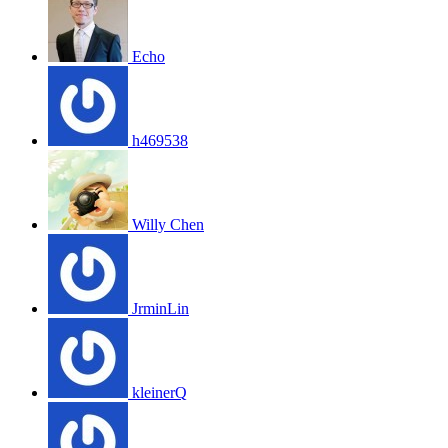
Echo
h469538
Willy Chen
JrminLin
kleinerQ