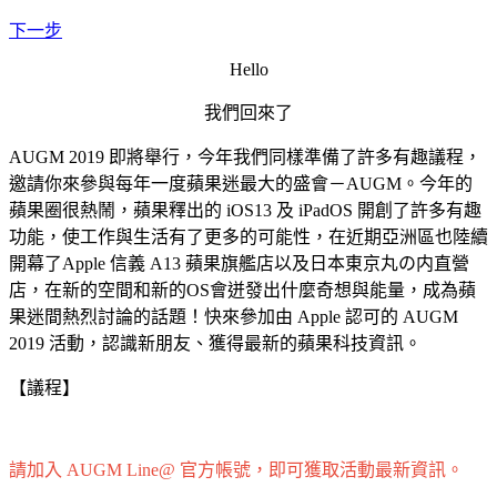
下一步
Hello
我們回來了
AUGM 2019 即將舉行，今年我們同樣準備了許多有趣議程，
邀請你來參與每年一度蘋果迷最大的盛會－AUGM。今年的
蘋果圈很熱鬧，蘋果釋出的 iOS13 及 iPadOS 開創了許多有趣
功能，使工作與生活有了更多的可能性，在近期亞洲區也陸續
開幕了Apple 信義 A13 蘋果旗艦店以及日本東京丸の内直營
店，在新的空間和新的OS會迸發出什麼奇想與能量，成為蘋
果迷間熱烈討論的話題！快來參加由 Apple 認可的 AUGM
2019 活動，認識新朋友、獲得最新的蘋果科技資訊。
【議程】
請加入 AUGM Line@ 官方帳號，即可獲取活動最新資訊。