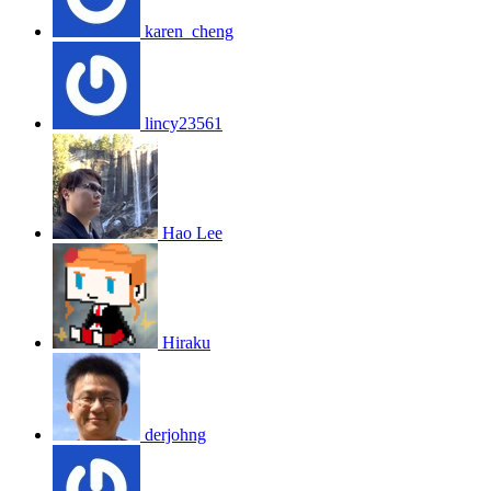
karen_cheng
lincy23561
Hao Lee
Hiraku
derjohng