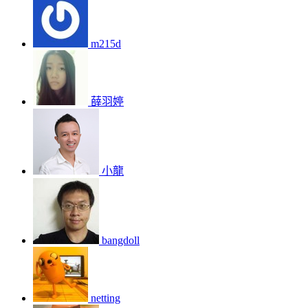
m215d
薛羽婷
小龍
bangdoll
netting